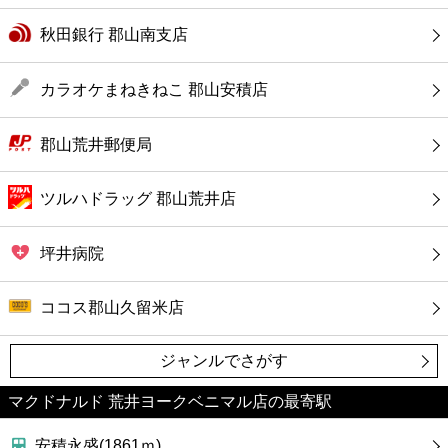
カフェ
秋田銀行 郡山南支店
ショッピング
カラオケまねきねこ 郡山安積店
銀行
郡山荒井郵便局
公共
ツルハドラッグ 郡山荒井店
病院
坪井病院
ホテル
ココス郡山久留米店
ジャンルでさがす
マクドナルド 荒井ヨークベニマル店の最寄駅
安積永盛(1861ｍ)