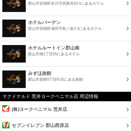
郡山市安積町笹川字四角坦43-1にあるホテル
コンビニ
薬局
ホテルバーデン
郡山市安積町成田字島ノ前2-3にあるホテル
スーパー
ホテルルートイン郡山南
エンタメ
郡山市南1丁目55にあるホテル
レジャー
みずほ旅館
郡山市菜根5丁目8-15にある旅館
書店
マクドナルド 荒井ヨークベニマル店 周辺情報
ファミレス
(株)ヨークベニマル 荒井店
ファーストフード
セブンイレブン 郡山西原店