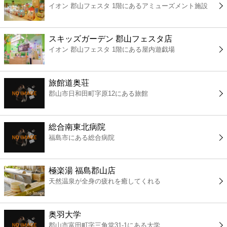
イオン 郡山フェスタ 1階にあるアミューズメント施設
コンビニ
薬局
スキッズガーデン 郡山フェスタ店
イオン 郡山フェスタ 1階にある屋内遊戯場
スーパー
旅館道奥荘
エンタメ
郡山市日和田町字原12にある旅館
レジャー
総合南東北病院
福島市にある総合病院
書店
極楽湯 福島郡山店
ファミレス
天然温泉が全身の疲れを癒してくれる
ファーストフード
奥羽大学
郡山市富田町字三角堂31-1にある大学