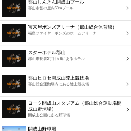
郡山しんきん開成山プール
コンビニ
郡山市営の屋内50mプール
薬局
宝来屋ボンズアリーナ（郡山総合体育館）
福島ファイヤーボンズのホームアリーナ
スーパー
エンタメ
スターホテル郡山
郡山市長者3丁目5-6にあるホテル
レジャー
郡山ヒロセ開成山陸上競技場
書店
郡山総合運動場内にある陸上競技場
ファミレス
ヨーク開成山スタジアム（郡山総合運動場開
成山野球場）
開成山公園にある野球場
ファーストフード
開成山野球場