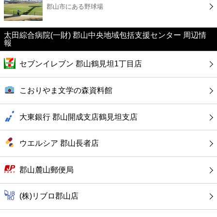
カフェ
郡山市にある野球場
ショッピング
太田綜合病院(一財) 郡山中央地域包括支援センター 周辺情
報
銀行
セブンイレブン 郡山鶴見坦1丁目店
公共
こおりやま文学の森資料館
病院
大東銀行 郡山開成支店鶴見坦支店
ホテル
ウエルシア 郡山長者店
郡山麓山郵便局
(株)リブロ郡山店