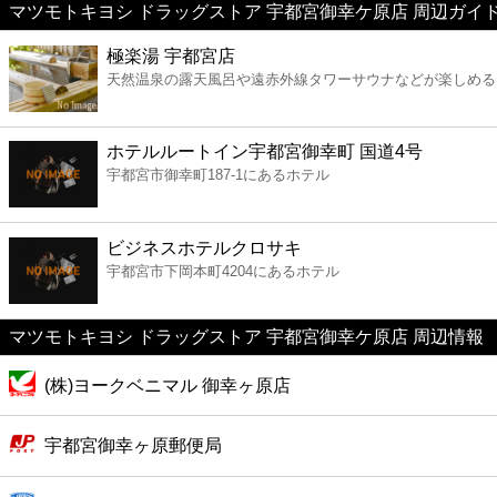
マツモトキヨシ ドラッグストア 宇都宮御幸ケ原店 周辺ガイ
美容
極楽湯 宇都宮店
天然温泉の露天風呂や遠赤外線タワーサウナなどが楽しめる
コンビニ
薬局
ホテルルートイン宇都宮御幸町 国道4号
宇都宮市御幸町187-1にあるホテル
スーパー
ビジネスホテルクロサキ
エンタメ
宇都宮市下岡本町4204にあるホテル
レジャー
マツモトキヨシ ドラッグストア 宇都宮御幸ケ原店 周辺情報
(株)ヨークベニマル 御幸ヶ原店
書店
宇都宮御幸ヶ原郵便局
ファミレス