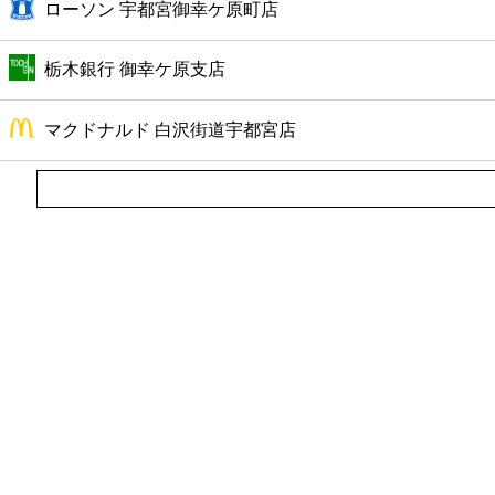
ローソン 宇都宮御幸ケ原町店
ファーストフード
栃木銀行 御幸ケ原支店
カフェ
マクドナルド 白沢街道宇都宮店
ショッピング
銀行
公共
病院
ホテル