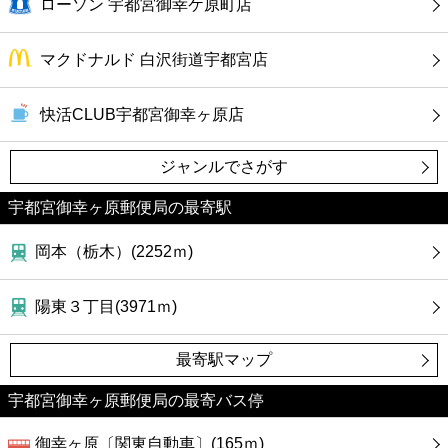
カフェ
ローソン 宇都宮御幸ケ原町店
ショッピング
マクドナルド 白沢街道宇都宮店
銀行
快活CLUB宇都宮御幸ヶ原店
ジャンルでさがす
公共
宇都宮御幸ヶ原郵便局の最寄駅
病院
岡本（栃木）(2252ｍ)
ホテル
陽東３丁目(3971ｍ)
最寄駅マップ
宇都宮御幸ヶ原郵便局の最寄バス停
御幸ヶ原〔関東自動車〕(165ｍ)