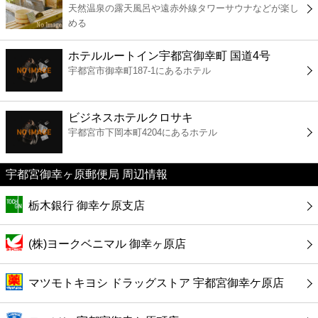
天然温泉の露天風呂や遠赤外線タワーサウナなどが楽し
コンビニ
める
薬局
ホテルルートイン宇都宮御幸町 国道4号
宇都宮市御幸町187-1にあるホテル
スーパー
ビジネスホテルクロサキ
エンタメ
宇都宮市下岡本町4204にあるホテル
レジャー
宇都宮御幸ヶ原郵便局 周辺情報
書店
栃木銀行 御幸ケ原支店
ファミレス
(株)ヨークベニマル 御幸ヶ原店
ファーストフード
マツモトキヨシ ドラッグストア 宇都宮御幸ケ原店