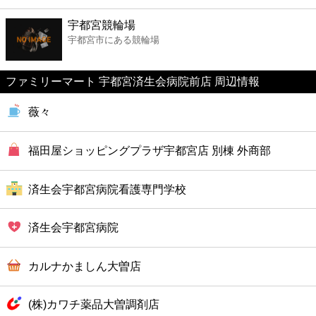
ファーストフード
宇都宮競輪場
宇都宮市にある競輪場
カフェ
ファミリーマート 宇都宮済生会病院前店 周辺情報
ショッピング
薇々
銀行
福田屋ショッピングプラザ宇都宮店 別棟 外商部
公共
済生会宇都宮病院看護専門学校
病院
済生会宇都宮病院
ホテル
カルナかましん大曽店
(株)カワチ薬品大曽調剤店