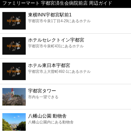
ファミリーマート 宇都宮済生会病院前店 周辺ガイド
美容
東横INN宇都宮駅前1
宇都宮市今泉1丁目4-29にあるホテル
コンビニ
薬局
ホテルセレクトイン宇都宮
宇都宮市今泉町431にあるホテル
スーパー
ホテル東日本宇都宮
エンタメ
宇都宮市上大曽町492-1にあるホテル
レジャー
宇都宮タワー
市内を一望できる
書店
八幡山公園 動物舎
ファミレス
八幡山公園内にある動物舎