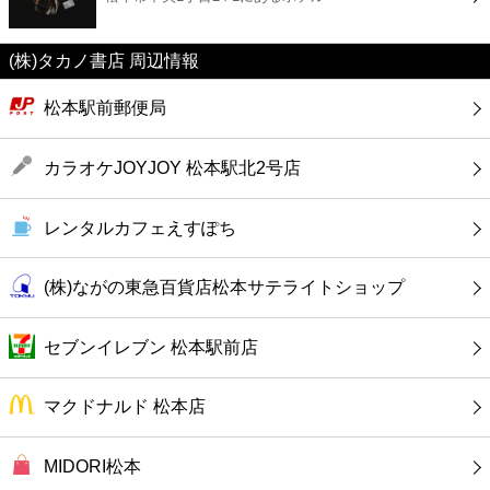
カフェ
(株)タカノ書店 周辺情報
ショッピング
松本駅前郵便局
銀行
カラオケJOYJOY 松本駅北2号店
公共
レンタルカフェえすぽち
病院
(株)ながの東急百貨店松本サテライトショップ
ホテル
セブンイレブン 松本駅前店
マクドナルド 松本店
MIDORI松本