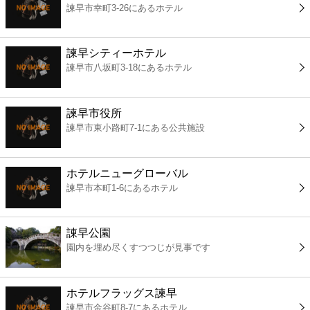
諫早市幸町3-26にあるホテル
コンビニ
薬局
諫早シティーホテル
諫早市八坂町3-18にあるホテル
スーパー
諫早市役所
エンタメ
諫早市東小路町7-1にある公共施設
レジャー
ホテルニューグローバル
諫早市本町1-6にあるホテル
書店
諌早公園
ファミレス
園内を埋め尽くすつつじが見事です
ファーストフード
ホテルフラッグス諫早
諫早市金谷町8-7にあるホテル