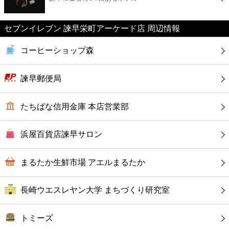
カフェ
セブンイレブン 諫早栄町アーケード店 周辺情報
ショッピング
コーヒーショップ森
銀行
諫早郵便局
公共
たちばな信用金庫 本店営業部
病院
浜屋百貨店諫早サロン
ホテル
まるたか生鮮市場 アエルまるたか
長崎ウエスレヤン大学 まちづくり研究室
トミーズ