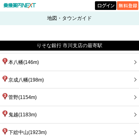
地図・タウンガイド
りそな銀行 市川支店の最寄駅
本八幡(146m)
京成八幡(198m)
菅野(1154m)
鬼越(1183m)
下総中山(1923m)