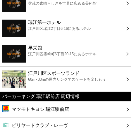
盆栽の素晴らしさを世界に広める美術館
コンビニ
薬局
瑞江第一ホテル
江戸川区瑞江2丁目6-16にあるホテル
スーパー
早栄館
エンタメ
江戸川区篠崎町6丁目20-15にあるホテル
レジャー
江戸川区スポーツランド
60m×30mの屋内リンクでスケートを楽しもう
書店
バーガーキング 瑞江駅前店 周辺情報
ファミレス
マツモトキヨシ 瑞江駅前店
ファーストフード
ビリヤードクラブ・レーヴ