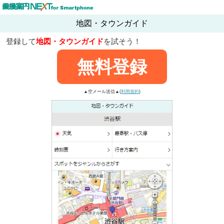
地図・タウンガイド
登録して
地図・タウンガイド
を試そう！
無料登録
▲空メール送信▲(
利用規約
)