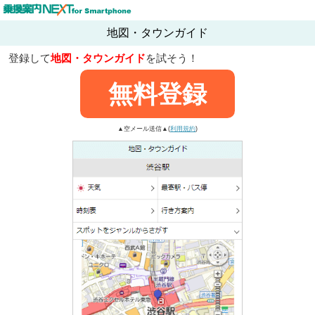
地図・タウンガイド
登録して
地図・タウンガイド
を試そう！
無料登録
▲空メール送信▲(
利用規約
)