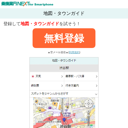
地図・タウンガイド
登録して
地図・タウンガイド
を試そう！
無料登録
▲空メール送信▲(
利用規約
)