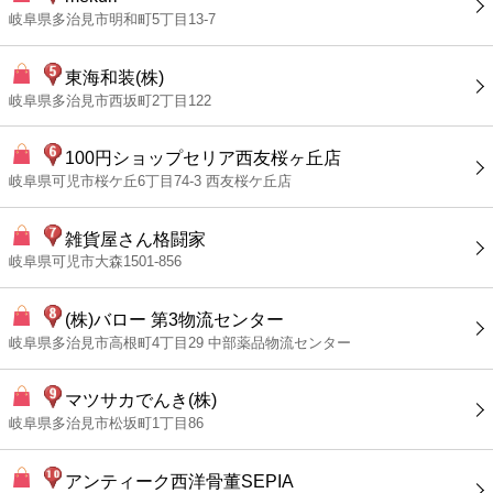
岐阜県多治見市明和町5丁目13-7
東海和装(株)
岐阜県多治見市西坂町2丁目122
100円ショップセリア西友桜ヶ丘店
岐阜県可児市桜ケ丘6丁目74-3 西友桜ケ丘店
雑貨屋さん格闘家
岐阜県可児市大森1501-856
(株)バロー 第3物流センター
岐阜県多治見市高根町4丁目29 中部薬品物流センター
マツサカでんき(株)
岐阜県多治見市松坂町1丁目86
アンティーク西洋骨董SEPIA