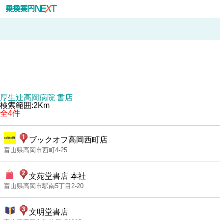
厚生連高岡病院 書店
検索範囲:2Km
全4件
ブックオフ高岡西町店
富山県高岡市西町4-25
文苑堂書店 本社
富山県高岡市駅南5丁目2-20
文明堂書店