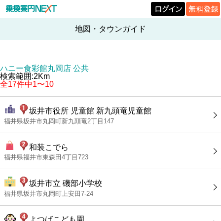
地図・タウンガイド
ハニー食彩館丸岡店 公共
検索範囲:2Km
全17件中1〜10
坂井市役所 児童館 新九頭竜児童館
福井県坂井市丸岡町新九頭竜2丁目147
和装こでら
福井県福井市東森田4丁目723
坂井市立 磯部小学校
福井県坂井市丸岡町上安田7-24
よつばこども園