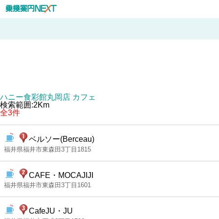
ハニー食彩館丸岡店 カフェ
検索範囲:2Km
全3件
ベルソー(Berceau)
福井県福井市東森田3丁目1815
CAFE・MOCAJIJI
福井県福井市東森田3丁目1601
CafeJU・JU