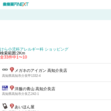
けら小児科アレルギー科 ショッピング
検索範囲:2Km
全33件中1〜10
メガネのアイガン 高知介良店
高知県高知市介良甲1332-4
洋服の青山 高知介良店
高知県高知市介良乙242-1
あいほん屋