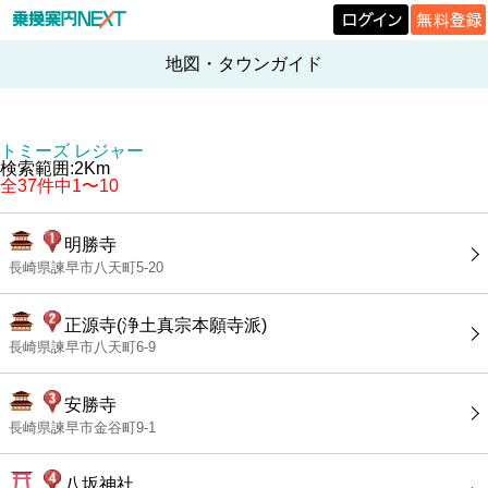
地図・タウンガイド
トミーズ レジャー
検索範囲:2Km
全37件中1〜10
明勝寺
長崎県諫早市八天町5-20
正源寺(浄土真宗本願寺派)
長崎県諫早市八天町6-9
安勝寺
長崎県諫早市金谷町9-1
八坂神社