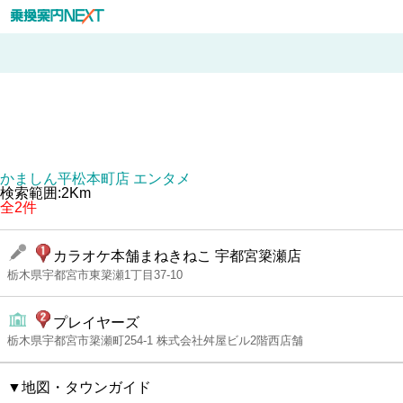
かましん平松本町店 エンタメ
検索範囲:2Km
全2件
カラオケ本舗まねきねこ 宇都宮簗瀬店
栃木県宇都宮市東簗瀬1丁目37-10
プレイヤーズ
栃木県宇都宮市簗瀬町254-1 株式会社舛屋ビル2階西店舗
▼地図・タウンガイド