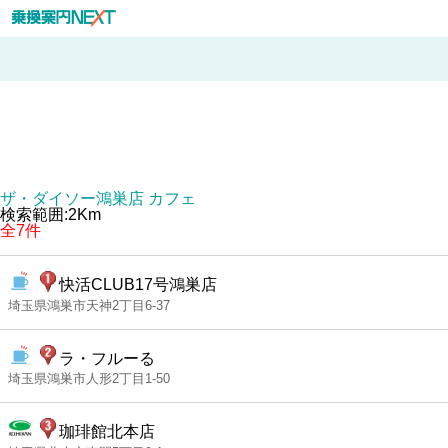
ザ・ダイソー鴻巣店 カフェ
検索範囲:2Km
全7件
快活CLUB17号鴻巣店
埼玉県鴻巣市天神2丁目6-37
ラ・フルーる
埼玉県鴻巣市人形2丁目1-50
珈琲館北本店