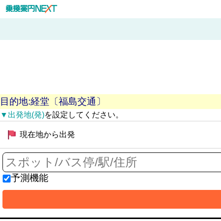
目的地:経堂〔福島交通〕
▼出発地(発)
を設定してください。
現在地から出発
予測機能