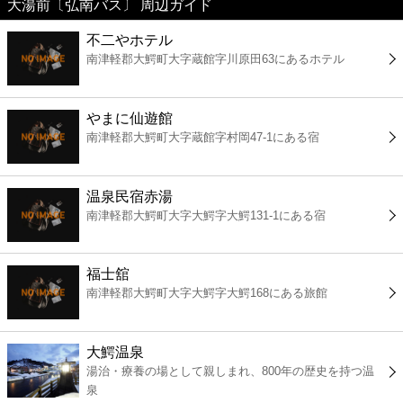
大湯前〔弘南バス〕 周辺ガイド
美容
不二やホテル
南津軽郡大鰐町大字蔵館字川原田63にあるホテル
コンビニ
薬局
やまに仙遊館
南津軽郡大鰐町大字蔵館字村岡47-1にある宿
スーパー
温泉民宿赤湯
エンタメ
南津軽郡大鰐町大字大鰐字大鰐131-1にある宿
レジャー
福士舘
南津軽郡大鰐町大字大鰐字大鰐168にある旅館
書店
大鰐温泉
ファミレス
湯治・療養の場として親しまれ、800年の歴史を持つ温
泉