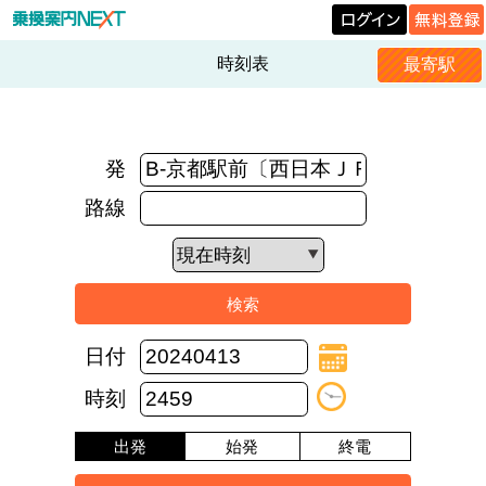
時刻表
最寄駅
発
路線
日付
時刻
出発
始発
終電