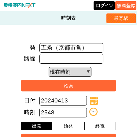
時刻表
最寄駅
発
路線
日付
時刻
出発
始発
終電