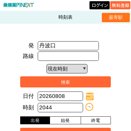
時刻表
最寄駅
発
路線
日付
時刻
出発
始発
終電