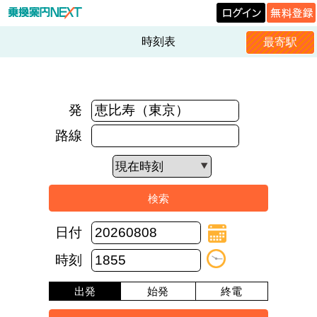
時刻表
最寄駅
発
路線
日付
時刻
出発
始発
終電