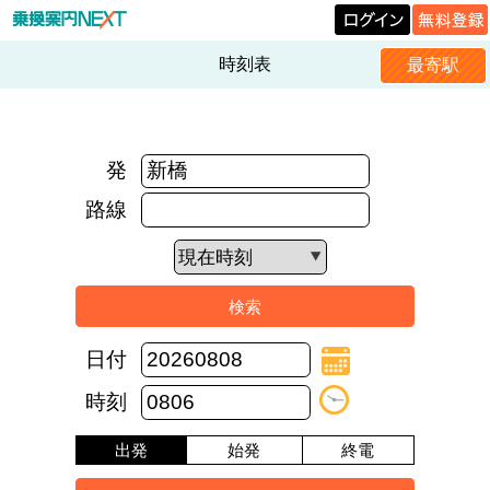
時刻表
最寄駅
発
路線
日付
時刻
出発
始発
終電