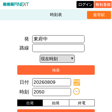
時刻表
最寄駅
発
路線
日付
時刻
出発
始発
終電