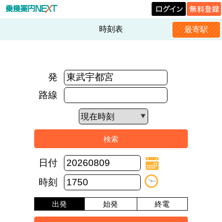
時刻表
最寄駅
発
路線
日付
時刻
出発
始発
終電