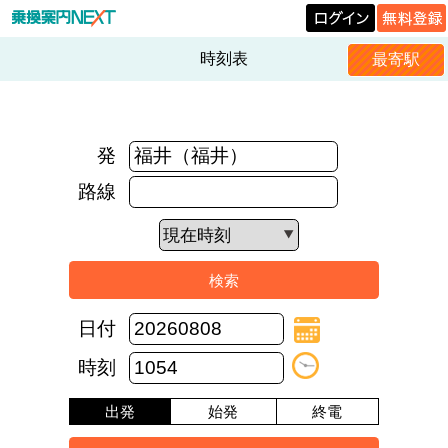
時刻表
最寄駅
発
路線
日付
時刻
出発
始発
終電