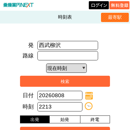
時刻表
最寄駅
発
路線
日付
時刻
出発
始発
終電