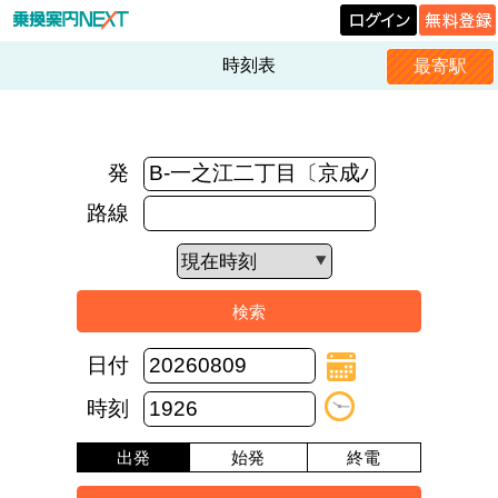
時刻表
最寄駅
発
路線
日付
時刻
出発
始発
終電