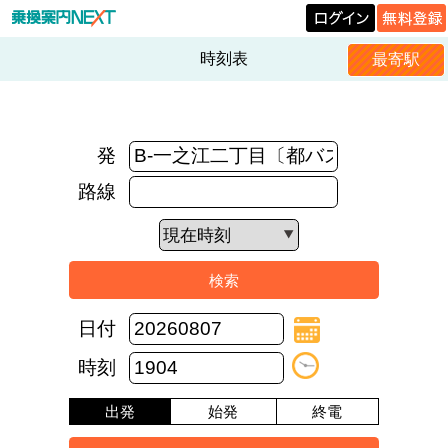
時刻表
最寄駅
発
路線
日付
時刻
出発
始発
終電