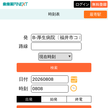
時刻表
最寄駅
発
路線
日付
時刻
出発
始発
終電