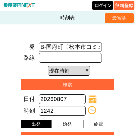
時刻表
最寄駅
発
路線
日付
時刻
出発
始発
終電