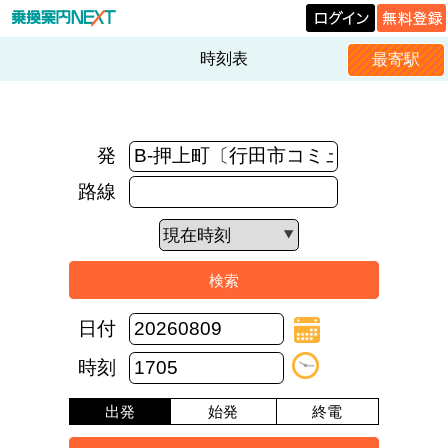
時刻表
最寄駅
発
路線
日付
時刻
出発
始発
終電