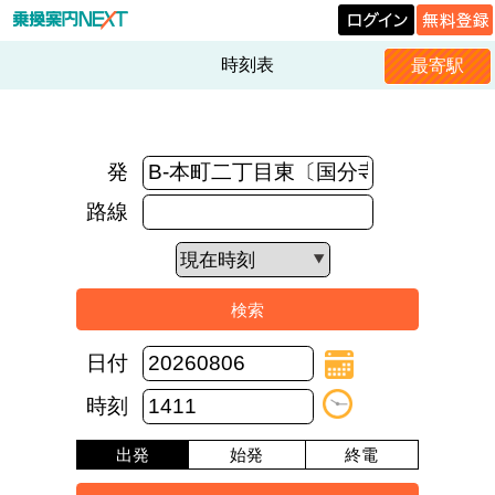
時刻表
最寄駅
発
路線
日付
時刻
出発
始発
終電