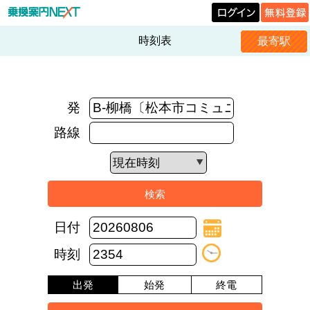
時刻表
最寄駅
発
路線
日付
時刻
出発
始発
終電