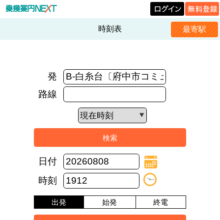
時刻表
最寄駅
発
路線
日付
時刻
出発
始発
終電