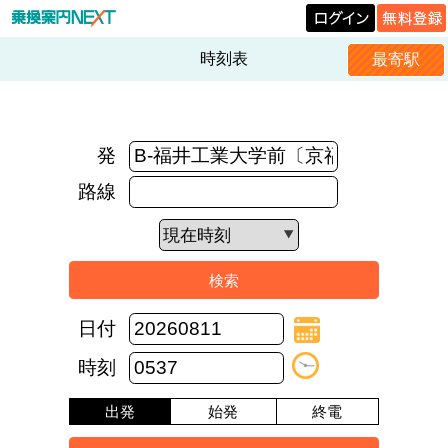
時刻表
最寄駅
発
路線
日付
時刻
出発
始発
終電