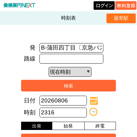
時刻表
最寄駅
発
路線
日付
時刻
出発
始発
終電