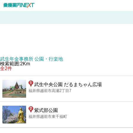
武生年金事務所 公園・行楽地
検索範囲:2Km
全2件
武生中央公園 だるまちゃん広場
福井県越前市高瀬2丁目7
紫式部公園
福井県越前市東千福町