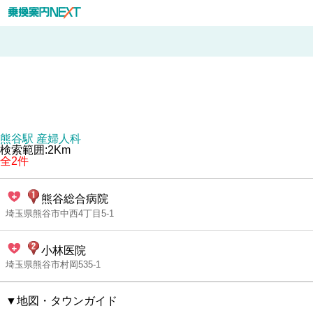
熊谷駅 産婦人科
検索範囲:2Km
全2件
熊谷総合病院
埼玉県熊谷市中西4丁目5-1
小林医院
埼玉県熊谷市村岡535-1
▼地図・タウンガイド