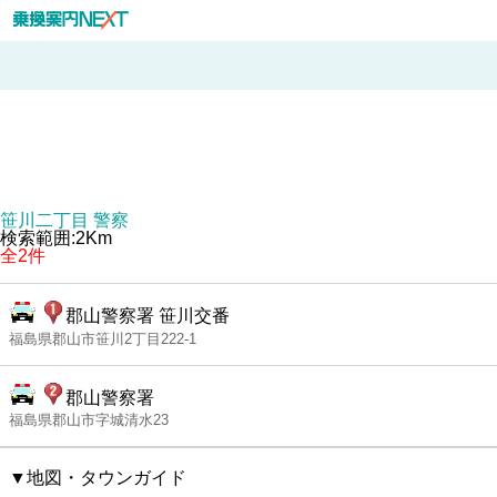
笹川二丁目 警察
検索範囲:2Km
全2件
郡山警察署 笹川交番
福島県郡山市笹川2丁目222-1
郡山警察署
福島県郡山市字城清水23
▼地図・タウンガイド