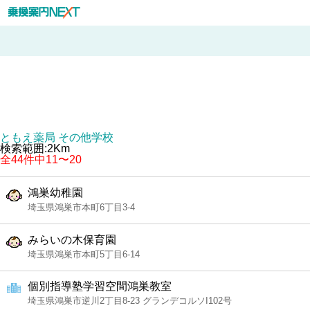
ともえ薬局 その他学校
検索範囲:2Km
全44件中11〜20
鴻巣幼稚園
埼玉県鴻巣市本町6丁目3-4
みらいの木保育園
埼玉県鴻巣市本町5丁目6-14
個別指導塾学習空間鴻巣教室
埼玉県鴻巣市逆川2丁目8-23 グランデコルソI102号