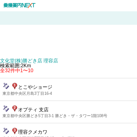
文化堂(株)勝どき店 理容店
検索範囲:2Km
全32件中1〜10
とこやショージ
東京都中央区月島3丁目16-4
オプティ 支店
東京都中央区勝どき5丁目3-1 勝どき・ザ・タワー1階108号
理容クメカワ