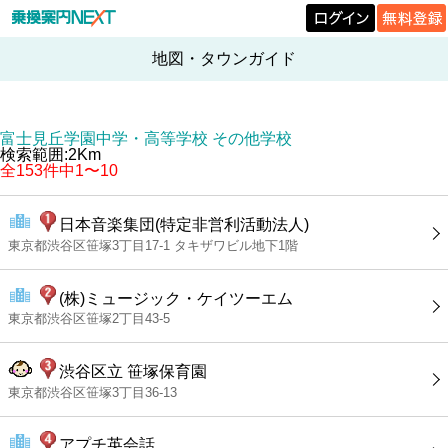
地図・タウンガイド
富士見丘学園中学・高等学校 その他学校
検索範囲:2Km
全153件中1〜10
日本音楽集団(特定非営利活動法人)
東京都渋谷区笹塚3丁目17-1 タキザワビル地下1階
(株)ミュージック・ケイツーエム
東京都渋谷区笹塚2丁目43-5
渋谷区立 笹塚保育園
東京都渋谷区笹塚3丁目36-13
アプチ英会話