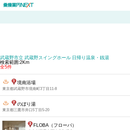
武蔵野市立 武蔵野スイングホール 日帰り温泉・銭湯
検索範囲:2Km
全5件
境南浴場
東京都武蔵野市境南町3丁目11-8
のぼり湯
東京都三鷹市井口5丁目5-20
FLOBA（フローバ）