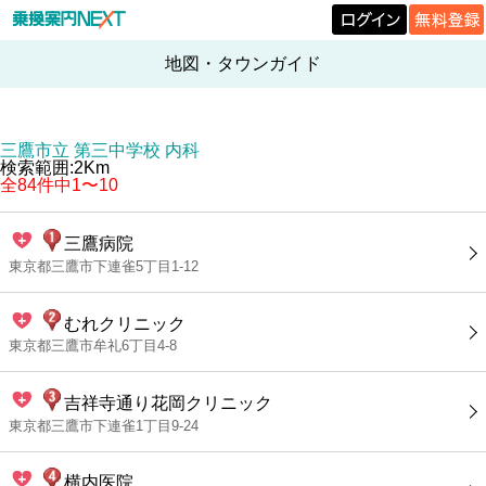
地図・タウンガイド
三鷹市立 第三中学校 内科
検索範囲:2Km
全84件中1〜10
三鷹病院
東京都三鷹市下連雀5丁目1-12
むれクリニック
東京都三鷹市牟礼6丁目4-8
吉祥寺通り花岡クリニック
東京都三鷹市下連雀1丁目9-24
横内医院